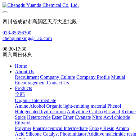
四川省成都市高新区天府大道北段
028-85356300
chenquanxing@126.com
08:30-17:30
周六周日休息
Home
About Us
Recruitment
Company Culture
Company Profile
Mutual
Encouragement
Contact Us
Products
全部
Organic Intermediate
Amine
Alcohol
Organic light-emitting material
Phenol
Halogenated hydrocarbon
Anhydride
Carboxylic acid
Ketone
Spice
Heterocycle
Ester
Ether
Cyanate
Nitro
Acyl chloride
Ethynyl
Polymer
Pharmaceutical Intermediate
Epoxy Resin
Amino
Acid
Silicone
Catalyst Photoinitiator
Additive
maleimide resin