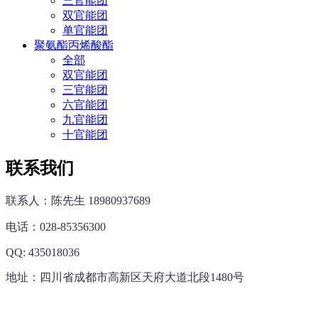
三官能团
双官能团
单官能团
聚氨酯丙烯酸酯
全部
双官能团
三官能团
六官能团
九官能团
十官能团
联系我们
联系人：陈先生 18980937689
电话：028-85356300
QQ: 435018036
地址：四川省成都市高新区天府大道北段1480号