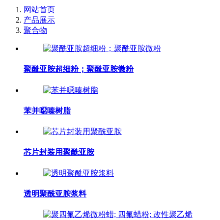
网站首页
产品展示
聚合物
聚酰亚胺超细粉；聚酰亚胺微粉
苯并噁嗪树脂
芯片封装用聚酰亚胺
透明聚酰亚胺浆料