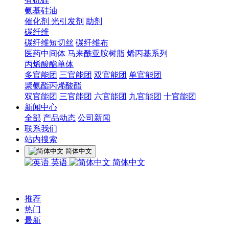
氨基硅油
催化剂 光引发剂
助剂
碳纤维
碳纤维短切丝
碳纤维布
医药中间体
马来酰亚胺树脂
烯丙基系列
丙烯酸酯单体
多官能团
三官能团
双官能团
单官能团
聚氨酯丙烯酸酯
双官能团
三官能团
六官能团
九官能团
十官能团
新闻中心
全部
产品动态
公司新闻
联系我们
站内搜索
简体中文
英语
简体中文
推荐
热门
最新